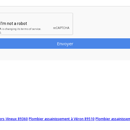
Envoyer
iers-Vineux 89360
Plombier assainissement à Véron 89510
Plombier assainisse