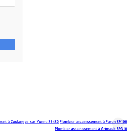
ment à Coulanges-sur-Yonne 89480
Plombier assainissement à Paron 89100
Plombier assainissement à Grimault 89310