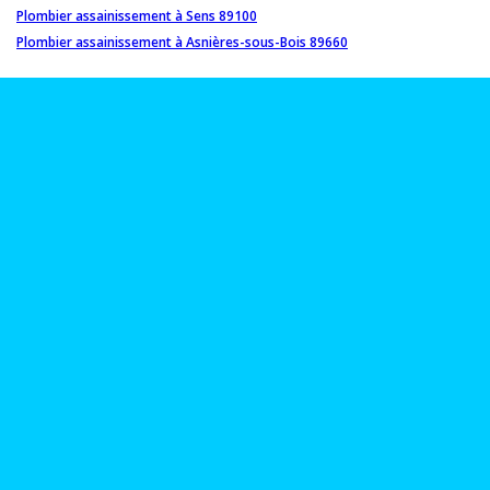
Plombier assainissement à Sens 89100
Plombier assainissement à Asnières-sous-Bois 89660