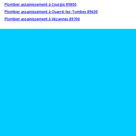
Plombier assainissement à Courgis 89800
Plombier assainissement à Quarré-les-Tombes 89630
Plombier assainissement à Vézannes 89700