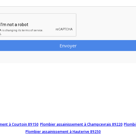
Envoyer
ment à Courtoin 89150
Plombier assainissement à Champcevrais 89220
Plombi
Plombier assainissement à Hauterive 89250